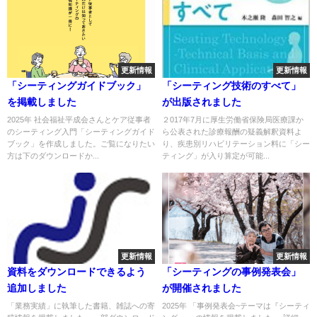
更新情報
更新情報
「シーティングガイドブック」
「シーティング技術のすべて」
を掲載しました
が出版されました
2025年 社会福祉平成会さんとケア従事者
２017年7月に厚生労働省保険局医療課か
のシーティング入門「シーティングガイド
ら公表された診療報酬の疑義解釈資料よ
ブック」を作成しました。ご覧になりたい
り、疾患別リハビリテーション料に「シー
方は下のダウンロードか...
ティング」が入り算定が可能...
更新情報
更新情報
資料をダウンロードできるよう
「シーティングの事例発表会」
追加しました
が開催されました
「業務実績」に執筆した書籍、雑誌への寄
2025年 「事例発表会~テーマは『シーティ