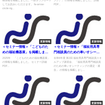
稿情報を掲載しました。一部ダウンロード
ング』」 の情報を掲載しました。 詳細
してお読みいただけます。 fa-arrow-
PDF...
circle-rig...
更新情報
更新情報
＜セミナー情報＞「こどものた
＜セミナー情報＞「福祉用具専
めの福祉機器展」を掲載しまし
門相談員のための車いすシーテ
た
ィングの選定・適合」福祉用具
2025年 「こどものための福祉機器展」
令和6年度 第2回 福祉用具専門相談員スキ
の情報を掲載しました。 セミナー詳細
ルアップ講習会、 「福祉用具専門相談員
専門相談員スキルアップ講習会
PDF...
のための車いすシーティングの選定・適
を掲載しました
合」 の情報を掲載しまし...
更新情報
更新情報