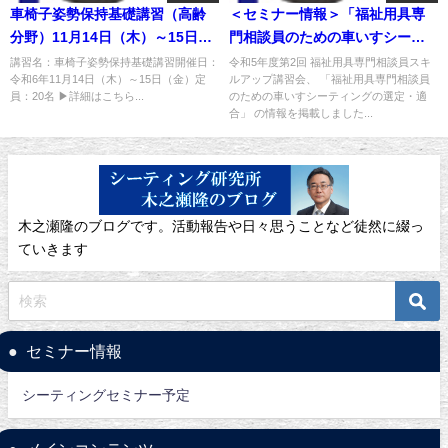
車椅子姿勢保持基礎講習（高齢
＜セミナー情報＞「福祉用具専
分野）11月14日（木）～15日
門相談員のための車いすシーテ
（金）開催
ィングの選定・適合」福祉用具
講習名：車椅子姿勢保持基礎講習開催日：
令和5年度第2回 福祉用具専門相談員スキ
令和6年11月14日（木）～15日（金）定
ルアップ講習会、 「福祉用具専門相談員
専門相談員スキルアップ講習会
員：20名 ▶詳細はこちら...
のための車いすシーティングの選定・適
を掲載しました
合」 の情報を掲載しました...
木之瀬隆のブログです。活動報告や日々思うことなど徒然に綴っ
ていきます
セミナー情報
シーティングセミナー予定