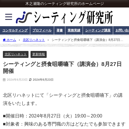
木之瀬隆のシーティング研究所のホームページ
コンサルティング
プロフィール
著書
業務実績
シーティング講座
お問い合
ホーム
北区リハネット
シーティングと摂食咀嚼嚥下（講演会）8月27日開
催
北区リハネット
更新情報
シーティングと摂食咀嚼嚥下（講演会）8月27日
開催
2024年6月23日
2024年6月23日
北区リハネットにて「シーティングと摂食咀嚼嚥下」の講
演をいたします。
■開催日時：2024年8月27日（火）19:00～20:00
■対象者：興味のある専門職の方はどなたでも参加できます