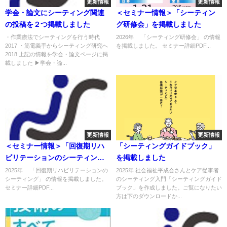
更新情報
更新情報
学会・論文にシーティング関連
＜セミナー情報＞「シーティン
の投稿を２つ掲載しました
グ研修会」を掲載しました
・作業療法でシーティングを行う時代
2026年 「シーティング研修会」 の情報
2017 ・筋電義手からシーティング研究へ
を掲載しました。 セミナー詳細PDF...
2018 上記の情報を学会・論文ページに掲
載しました ▶学会・論...
更新情報
更新情報
＜セミナー情報＞「回復期リハ
「シーティングガイドブック」
ビリテーションのシーティン
を掲載しました
グ」を掲載しました
2025年 「回復期リハビリテーションの
2025年 社会福祉平成会さんとケア従事者
シーティング」 の情報を掲載しました。
のシーティング入門「シーティングガイド
セミナー詳細PDF...
ブック」を作成しました。ご覧になりたい
方は下のダウンロードか...