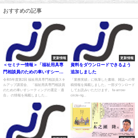
おすすめの記事
更新情報
更新情報
＜セミナー情報＞「福祉用具専
資料をダウンロードできるよう
門相談員のための車いすシーテ
追加しました
ィングの選定・適合」福祉用具
令和5年度第2回 福祉用具専門相談員スキ
「業務実績」に執筆した書籍、雑誌への寄
ルアップ講習会、 「福祉用具専門相談員
稿情報を掲載しました。一部ダウンロード
専門相談員スキルアップ講習会
のための車いすシーティングの選定・適
してお読みいただけます。 fa-arrow-
を掲載しました
合」 の情報を掲載しました...
circle-rig...