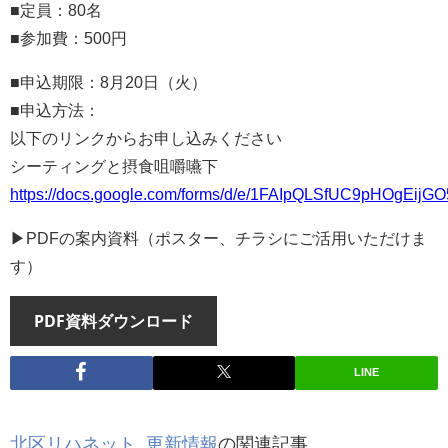
■定員：80名
■参加費：500円
■申込期限：8月20日（火）
■申込方法：
以下のリンクからお申し込みください
シーティングと摂食咀嚼嚥下
https://docs.google.com/forms/d/e/1FAIpQLSfUC9pHOg
▶PDFの案内資料（ポスター、チラシにご活用いただけま
す）
PDF資料ダウンロード
LINE
北区リハネット
,
更新情報
の関連記事