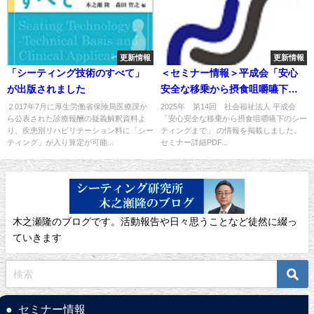
更新情報
更新情報
「シーティング技術のすべて」
＜セミナー情報＞平成会「安心
が出版されました
安全な移乗から摂食咀嚼嚥下の
シーティングまで」を掲載しま
２017年7月に厚生労働省保険局医療課か
2025年 第14回 社会福祉法人 平成会
ら公表された診療報酬の疑義解釈資料よ
「安心安全な移乗から摂食咀嚼嚥下のシー
した
り、疾患別リハビリテーション料に「シー
ティングまで」 の情報を掲載しました。
ティング」が入り算定が可能...
セミナー詳細PDF...
木之瀬隆のブログです。活動報告や日々思うことなど徒然に綴っ
ていきます
セミナー情報