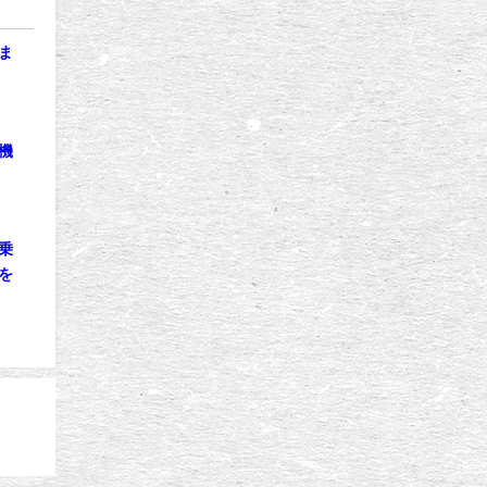
ま
機
乗
を