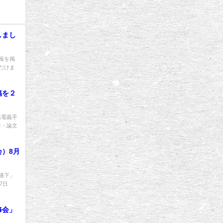
しまし
報を掲
だけま
稿を２
筋電義手
会・論文
）8月
嚥下」
7日
修会」