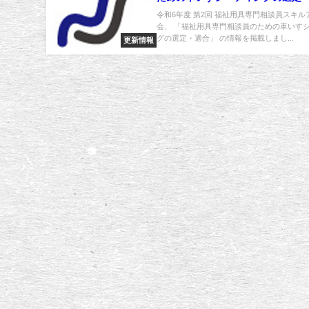
福祉用具専門相談員スキルアップ
令和6年度 第2回 福祉用具専門相談員スキ
会、 「福祉用具専門相談員のための車いす
掲載しました
グの選定・適合」 の情報を掲載しまし...
更新情報