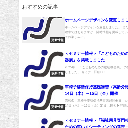
おすすめの記事
ホームページデザインを変更しま
ホームページデザインを変更しました。 ま
途中ではありますが、随時情報を掲載してい
でお楽しみに。...
更新情報
＜セミナー情報＞「こどものため
器展」を掲載しました
2025年 「こどものための福祉機器展」 
しました。 セミナー詳細PDF...
更新情報
車椅子姿勢保持基礎講習（高齢分野
14日（木）～15日（金）開催
講習名：車椅子姿勢保持基礎講習開催日：令和
14日（木）～15日（金）定員：20名 ▶詳細は
更新情報
＜セミナー情報＞「福祉用具専門
ための車いすシーティングの選定