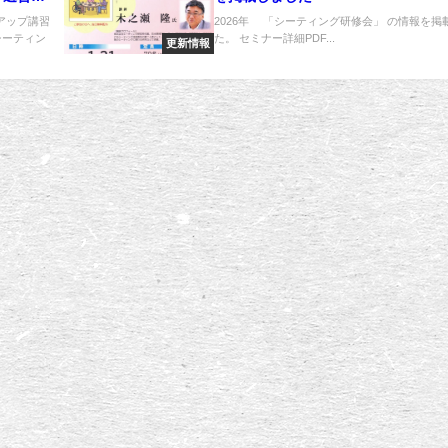
講習会を
ルアップ講習
2026年 「シーティング研修会」 の情報を掲
シーティン
た。 セミナー詳細PDF...
更新情報