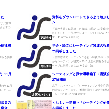
した
資料をダウンロードできるよう追加
た
だまだ作成
きますの
「業務実績」に執筆した書籍、雑誌への寄稿情
載しました。一部ダウンロードしてお読みいた
す。 fa-arrow-circle-rig...
更新情報
の福祉機
学会・論文にシーティング関連の投
つ掲載しました
の情報を掲載
・作業療法でシーティングを行う時代2017 ・
からシーティング研究へ2018 上記の情報を学
ページに掲載しました ▶学会・論...
更新情報
）11月
シーティングと摂食咀嚼嚥下（講演会
27日開催
6年11月
北区リハネットにて「シーティングと摂食咀嚼
こちら...
の講演をいたします。 ■開催日時：2024年8月2
（火）19:00～20:00■対象者：...
北区リハネット
相談員の
＜セミナー情報＞「シーティング研
・適合」
を掲載しました